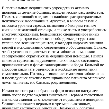
В специальных медицинских учреждениях активно
проводится лечение больных психотическим расстройством.
Психоз, являющийся одним из наиболее распространенных
психических заболеваний в Иркутске, в многом связан с
высоким уровнем стресса, вызванного быстрым темпом
жизни великолепной столицы, а также частым употреблением
алкоголя горожанами. Большинство специализированных
клиник и центров имеют все необходимые ресурсы для
успешного лечения пациентов, благодаря широким знаниям
врачей и использованию современного оборудования. Однако,
чтобы успешно справиться с этим заболеванием, важно
своевременно обратиться за медицинской помощью. Психоз
является серьезным нарушением психического состояния,
проявляющимся в форме галлюцинаций и бреда. Больной не
способен различать реальность и морбидные проявления
самостоятельно. Поэтому выявление симптомов заболевания
и последующее лечение потенциального пациента от психоза
лежат на плечах его близких родственников.
Начало лечения разнообразных форм психозов наступает
лишь после подтверждения симптомов. Первым тревожным
сигналом становится отклонение от нормального поведения.
Человек становится нервным и чрезмерно активным,
проявляет хаотические действия. Возможна и обратная