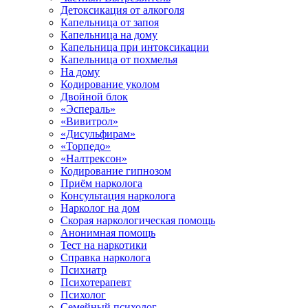
Детоксикация от алкоголя
Капельница от запоя
Капельница на дому
Капельница при интоксикации
Капельница от похмелья
На дому
Кодирование уколом
Двойной блок
«Эспераль»
«Вивитрол»
«Дисульфирам»
«Торпедо»
«Налтрексон»
Кодирование гипнозом
Приём нарколога
Консультация нарколога
Нарколог на дом
Скорая наркологическая помощь
Анонимная помощь
Тест на наркотики
Справка нарколога
Психиатр
Психотерапевт
Психолог
Семейный психолог