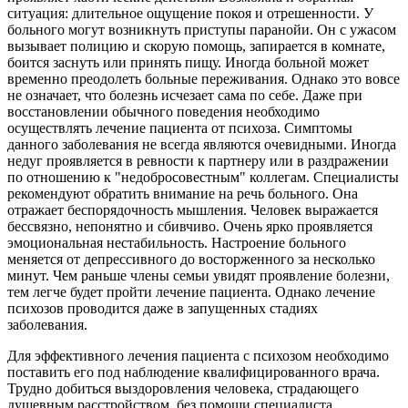
ситуация: длительное ощущение покоя и отрешенности. У
больного могут возникнуть приступы паранойи. Он с ужасом
вызывает полицию и скорую помощь, запирается в комнате,
боится заснуть или принять пищу. Иногда больной может
временно преодолеть больные переживания. Однако это вовсе
не означает, что болезнь исчезает сама по себе. Даже при
восстановлении обычного поведения необходимо
осуществлять лечение пациента от психоза. Симптомы
данного заболевания не всегда являются очевидными. Иногда
недуг проявляется в ревности к партнеру или в раздражении
по отношению к "недобросовестным" коллегам. Специалисты
рекомендуют обратить внимание на речь больного. Она
отражает беспорядочность мышления. Человек выражается
бессвязно, непонятно и сбивчиво. Очень ярко проявляется
эмоциональная нестабильность. Настроение больного
меняется от депрессивного до восторженного за несколько
минут. Чем раньше члены семьи увидят проявление болезни,
тем легче будет пройти лечение пациента. Однако лечение
психозов проводится даже в запущенных стадиях
заболевания.
Для эффективного лечения пациента с психозом необходимо
поставить его под наблюдение квалифицированного врача.
Трудно добиться выздоровления человека, страдающего
душевным расстройством, без помощи специалиста.