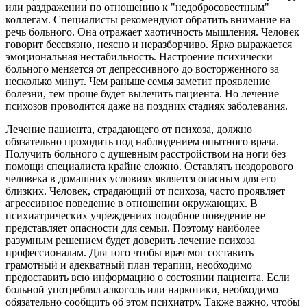
или раздражении по отношению к "недобросовестным"
коллегам. Специалисты рекомендуют обратить внимание на
речь больного. Она отражает хаотичность мышления. Человек
говорит бессвязно, неясно и неразборчиво. Ярко выражается
эмоциональная нестабильность. Настроение психически
больного меняется от депрессивного до восторженного за
несколько минут. Чем раньше семья заметит проявление
болезни, тем проще будет вылечить пациента. Но лечение
психозов проводится даже на поздних стадиях заболевания.
Лечение пациента, страдающего от психоза, должно
обязательно проходить под наблюдением опытного врача.
Получить больного с душевным расстройством на ноги без
помощи специалиста крайне сложно. Оставлять нездорового
человека в домашних условиях является опасным для его
близких. Человек, страдающий от психоза, часто проявляет
агрессивное поведение в отношении окружающих. В
психиатрических учреждениях подобное поведение не
представляет опасности для семьи. Поэтому наиболее
разумным решением будет доверить лечение психоза
профессионалам. Для того чтобы врач мог составить
грамотный и адекватный план терапии, необходимо
предоставить всю информацию о состоянии пациента. Если
больной употреблял алкоголь или наркотики, необходимо
обязательно сообщить об этом психиатру. Также важно, чтобы