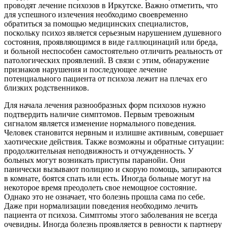
проводят лечение психозов в Иркутске. Важно отметить, что
для успешного излечения необходимо своевременно
обратиться за помощью медицинских специалистов,
поскольку психоз является серьезным нарушением душевного
состояния, проявляющимся в виде галлюцинаций или бреда,
и больной неспособен самостоятельно отличить реальность от
патологических проявлений. В связи с этим, обнаружение
признаков нарушения и последующее лечение
потенциального пациента от психоза лежит на плечах его
близких родственников.
Для начала лечения разнообразных форм психозов нужно
подтвердить наличие симптомов. Первым тревожным
сигналом является изменение нормального поведения.
Человек становится нервным и излишне активным, совершает
хаотические действия. Также возможны и обратные ситуации:
продолжительная неподвижность и отчужденность. У
больных могут возникать приступы паранойи. Они
панически вызывают полицию и скорую помощь, запираются
в комнате, боятся спать или есть. Иногда больные могут на
некоторое время преодолеть свое немощное состояние.
Однако это не означает, что болезнь прошла сама по себе.
Даже при нормализации поведения необходимо лечить
пациента от психоза. Симптомы этого заболевания не всегда
очевидны. Иногда болезнь проявляется в ревности к партнеру