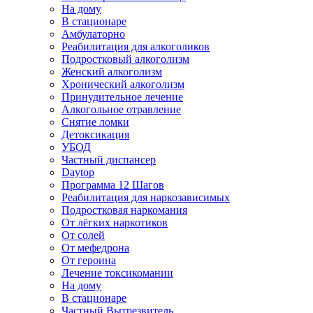
На дому
В стационаре
Амбулаторно
Реабилитация для алкоголиков
Подростковый алкоголизм
Женский алкоголизм
Хронический алкоголизм
Принудительное лечение
Алкогольное отравление
Снятие ломки
Детоксикация
УБОД
Частный диспансер
Daytop
Программа 12 Шагов
Реабилитация для наркозависимых
Подростковая наркомания
От лёгких наркотиков
От солей
От мефедрона
От героина
Лечение токсикомании
На дому
В стационаре
Частный Вытрезвитель