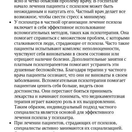
ясно и четко объясняя проблему врачу. В госпитале
начало лечения пациента с психозом может быть
неожиданным и напугать его. Частный врач делает все
возможное, чтобы свести стресс к минимуму.
У психиатра в частной организации лечение психоза
включает в себя эффективное использование
вспомогательных методов, таких как психотерапия. Она
помогает справиться с множеством проблем, с которыми
сталкиваются люди, страдающие от психоза. Часто такие
пациенты испытывают комплекс неполноценности,
чувствуют себя виноватыми в своем состоянии или
отрицают наличие болезни. Дополнительные занятия с
платным психотерапевтом помогают устранить эти
душевные беспокойства. Благодаря терапии у частного
врача пациенты осознают, что они не виноваты в своем
заболевании. Вспомогательная психотерапия помогает
пациентам ценить себя больше, видеть свои
достоинства. Они перестают бояться принимать
лекарства и начинают понимать, что медикаментозная
терапия играет важную роль в их выздоровлении.
Таким образом, индивидуальный подход частного
специалиста является основой для эффективного
лечения психоза у психиатра.
При лечении пациентов, страдающих от психозов,
специалисты активно занимаются их социализацией.